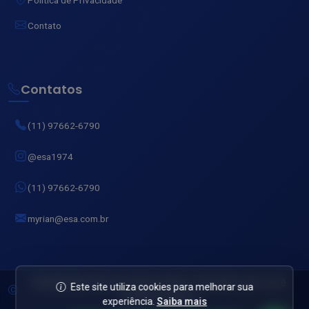
Contato
Contatos
(11) 97662-6790
@esa1974
(11) 97662-6790
myrian@esa.com.br
© 2025 Eletrotécnica Santo Amaro. Soluções para você
Este site utiliza cookies para melhorar sua
produzir sempre!
experiência.
Saiba mais