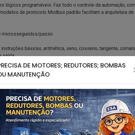
s lógicos programáveis. Faz todo o controle da automação, co
modelos de protocolo Modbus padrão facilitam a arquitetura de 
18 microssegundos/passo
instruções básicas, aritmética, seno, cosseno, tangente, coman
e saída
PRECISA DE MOTORES; REDUTORES; BOMBAS
parada, memória flash, etc.
OU MANUTENÇÃO
o digital, analógica e de comunicação
e placas de expansão do TPW03
USB, RS485 e placa de expansão
drão, simplificando a arquitetura de rede
ativo de software
 255 TPWs