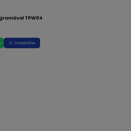
rogramável TPW04
p
Compartilhar