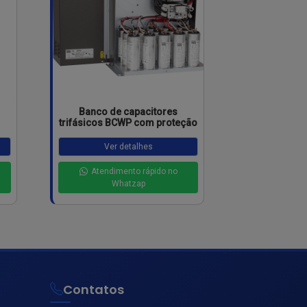
Banco de capacitores
trifásicos BCWP com proteção
Ver detalhes
Atendimento rápido no
Whatzap
Contatos