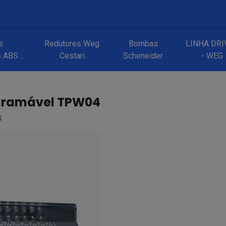
s
Redutores Weg
Bombas
LINHA DRI
ABS ...
Cestari
Scheneider
- WEG
ogramável TPW04
4