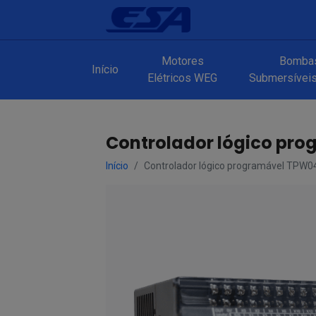
Motores
Bomba
Início
Elétricos WEG
Submersíveis 
Controlador lógico pr
Início
Controlador lógico programável TPW0