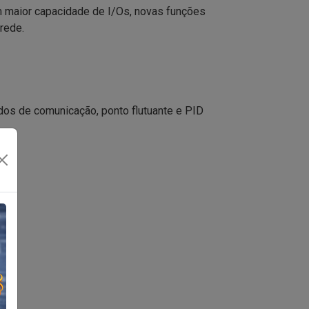
m maior capacidade de I/Os, novas funções
rede.
dos de comunicação, ponto flutuante e PID