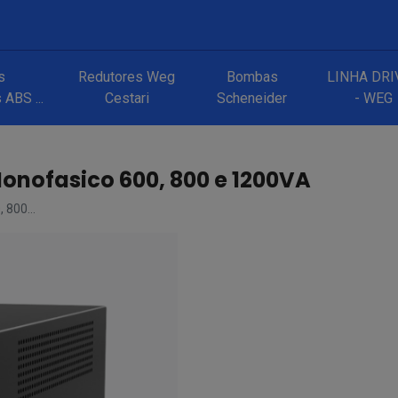
s
Redutores Weg
Bombas
LINHA DRI
ABS ...
Cestari
Scheneider
- WEG
onofasico 600, 800 e 1200VA
 800...