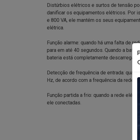
Distúrbios elétricos e surtos de tensão 
danificar os equipamentos elétricos. Por
e 800 VA, ele mantém os seus equipamento
elétrica.
Função alarme: quando há uma falta de red
para em até 40 segundos. Quando a bateri
bateria está completamente descarregada 
Detecção de frequência de entrada: quando
Hz, de acordo com a frequência da rede elé
Função partida a frio: quando a rede elétr
ele conectadas.