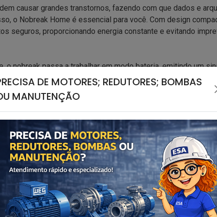
podem causar grandes transtornos, fazendo com que dados e arq
 isso, o Nobreak Home é essencial para você. Com design compa
s seguros, proporcionando energia constante e evitando impre
e, o nobreak passa a trabalhar em modo bateria, emitindo um si
a está prestes a acabar o nobreak emite um alarme sonoro uma 
PRECISA DE MOTORES; REDUTORES; BOMBAS
ele emite um alarme sonoro por um período mais longo, até des
OU MANUTENÇÃO
 o nobreak está conectado à rede elétrica, sua frequência é au
trica ao qual está conectado.
ica não está presente, é possível alimentar a saída do nobreak e