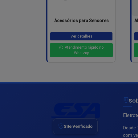
Acessórios para Sensores
A
Ver detalhes
Atendimento rápido no
Whatzap
So
Eletro
Site Verificado
Desde 
com ve