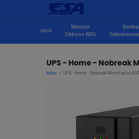
Motores
Bomba
Início
Elétricos WEG
Submersíveis 
UPS - Home - Nobreak M
Início
UPS - Home - Nobreak Monofasico 600,