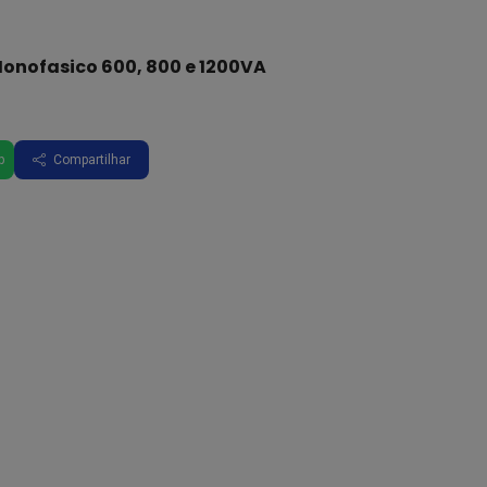
onofasico 600, 800 e 1200VA
p
Compartilhar