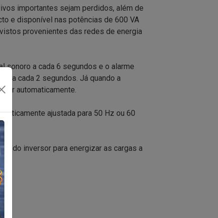
uivos importantes sejam perdidos, além de
cto e disponível nas potências de 600 VA
vistos provenientes das redes de energia
nal sonoro a cada 6 segundos e o alarme
vez a cada 2 segundos. Já quando a
ligar automaticamente.
tomaticamente ajustada para 50 Hz ou 60
m modo inversor para energizar as cargas a