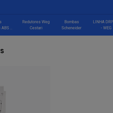
s
Redutores Weg
Bombas
LINHA DRI
ABS ...
Cestari
Scheneider
- WEG
AS