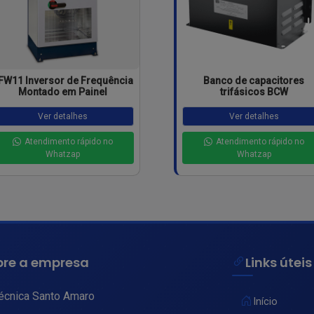
FW11 Inversor de Frequência
Banco de capacitores
Montado em Painel
trifásicos BCW
Ver detalhes
Ver detalhes
Atendimento rápido no
Atendimento rápido no
Whatzap
Whatzap
bre a empresa
Links úteis
técnica Santo Amaro
Início