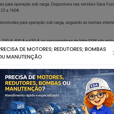
 para operação sob carga. Disponíveis nas versões Saca Fusíve
 25 a 160A.
envolvidas para operação sob carga, seguindo as normas inter
, 250 A, 400 A e 630 A, as seccionadoras da linha FSW são apli
PRECISA DE MOTORES; REDUTORES; BOMBAS
OU MANUTENÇÃO
das com câmara de extinção de arco garantindo maior proteção
doras permitem a verifcação da tensão e do estado dos fusíve
e bornes e contato auxiliar, fornecidos como padrão para toda a