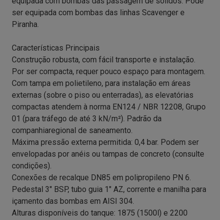
equipada com bombas das passagem de sólidos. Pode
ser equipada com bombas das linhas Scavenger e
Piranha.
Características Principais
Construção robusta, com fácil transporte e instalação.
Por ser compacta, requer pouco espaço para montagem.
Com tampa em polietileno, para instalação em áreas
externas (sobre o piso ou enterradas), as elevatórias
compactas atendem à norma EN124 / NBR 12208, Grupo
01 (para tráfego de até 3 kN/m²). Padrão da
companhiaregional de saneamento.
Máxima pressão externa permitida: 0,4 bar. Podem ser
envelopadas por anéis ou tampas de concreto (consulte
condições).
Conexões de recalque DN85 em polipropileno PN 6.
Pedestal 3″ BSP, tubo guia 1″ AZ, corrente e manilha para
içamento das bombas em AISI 304.
Alturas disponíveis do tanque: 1875 (1500l) e 2200