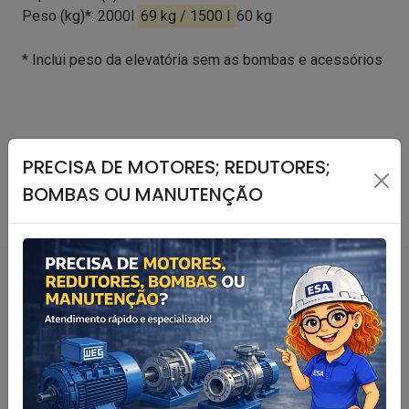
Peso (kg)*: 2000l
69 kg / 1500 l
60 kg
* Inclui peso da elevatória sem as bombas e acessórios
PRECISA DE MOTORES; REDUTORES;
BOMBAS OU MANUTENÇÃO
Outros produtos