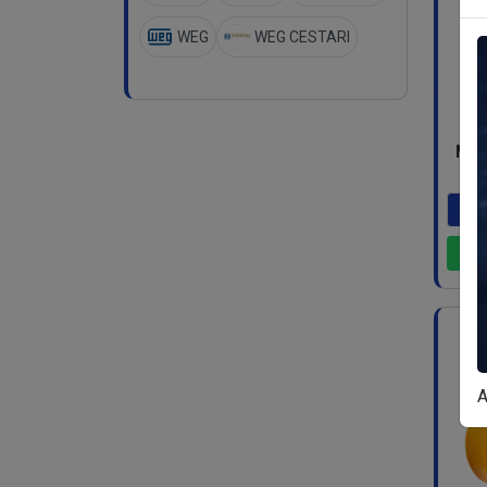
WEG
WEG CESTARI
Moto
A