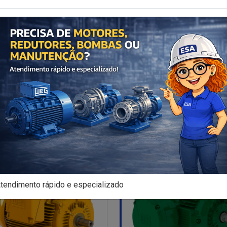
Motores Elétricos WEG
Motores Elétricos WEG
r W12 - Maquinas / Uso Geral
Motor W22 Mining - ambien
agressivos da mineraçã
Ver detalhes
Ver detalhes
Atendimento rápido no Whatzap
Atendimento rápido no What
tendimento rápido e especializado