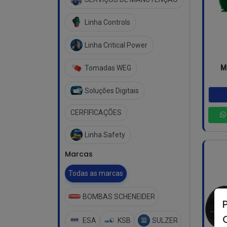
Linha Controls
Linha Critical Power
Tomadas WEG
Mo
Soluções Digitais
CERFIFICAÇÕES
Linha Safety
Marcas
Todas as marcas
BOMBAS SCHENEIDER
ESA
KSB
SULZER