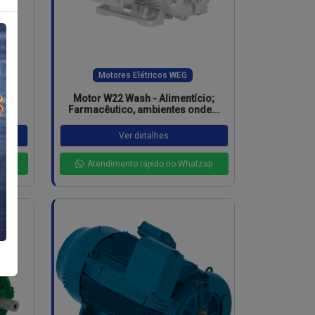
Motores Elétricos WEG
tes
Motor W22 Wash - Alimentício;
o
Farmacêutico, ambientes onde...
Ver detalhes
zap
Atendimento rápido no Whatzap