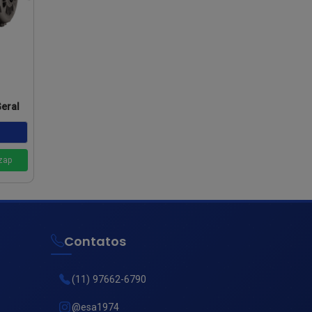
eral
zap
Contatos
(11) 97662-6790
@esa1974