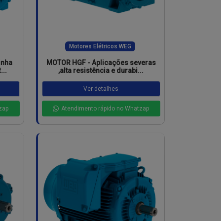
Motores Elétricos WEG
inha
MOTOR HGF - Aplicações severas
..
,alta resistência e durabi...
Ver detalhes
zap
Atendimento rápido no Whatzap