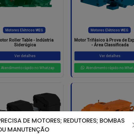
Motores Elétricos WEG
Motores Elétricos WEG
tor Roller Table - Indústria
Motor Trifásico à Prova de Ex
Siderúgica
- Área Classificada
Ver detalhes
Ver detalhes
Atendimento rápido no Whatzap
Atendimento rápido no What
PRECISA DE MOTORES; REDUTORES; BOMBAS
OU MANUTENÇÃO