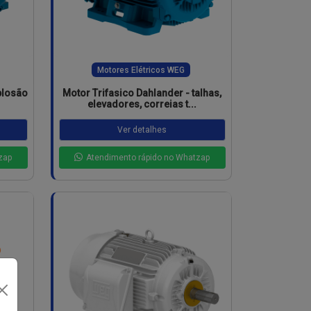
Motores Elétricos WEG
plosão
Motor Trifasico Dahlander - talhas,
elevadores, correias t...
Ver detalhes
zap
Atendimento rápido no Whatzap