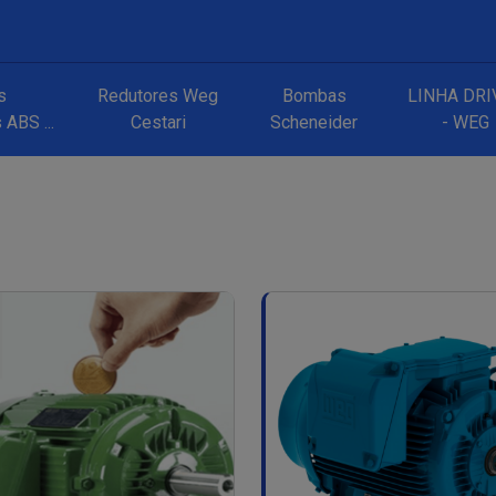
s
Redutores Weg
Bombas
LINHA DRI
ABS ...
Cestari
Scheneider
- WEG